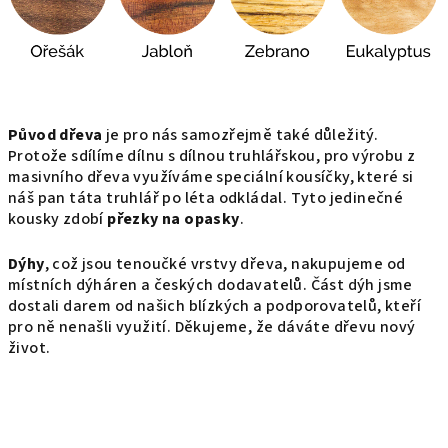
Původ dřeva
je pro nás samozřejmě také důležitý.
Protože sdílíme dílnu s dílnou truhlářskou, pro výrobu z
masivního dřeva využíváme speciální kousíčky, které si
náš pan táta truhlář po léta odkládal. Tyto jedinečné
kousky zdobí
přezky na opasky
.
Dýhy
, což jsou tenoučké vrstvy dřeva, nakupujeme od
místních dýháren a českých dodavatelů. Část dýh jsme
dostali darem od našich blízkých a podporovatelů, kteří
pro ně nenašli využití. Děkujeme, že dáváte dřevu nový
život.