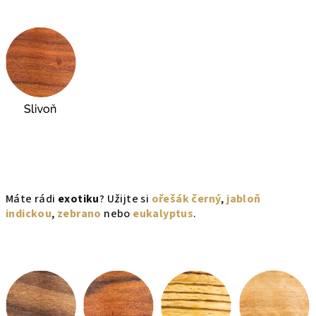
Máte rádi
exotiku
? Užijte si
ořešák černý
,
jabloň
indickou
,
zebrano
nebo
eukalyptus
.