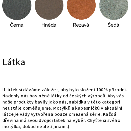
Látka
U látek si dáváme záležet, aby bylo složení 100% přírodní.
Nadchly nás bavlněné látky od českých výrobců. Aby vás
naše produkty bavily jako nás, nabídku v této kategorii
neustále obměňujeme. Motýlků a kapesníčků v aktuální
látce je vždy vytvořena pouze omezená série. Každá
dřevina má svou dvojici látek na výběr. Chyťte si svého
motýlka, dokud neuletí jinam :)