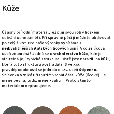
Kůže
Úžasný přírodní materiál, jež plní svou roli v lidském
odívání odnepaměti. Při správné péči ji můžete obdivovat
po celý život. Pro naše výrobky vybíráme z
nejkvalitnějších italských lícových usní
. A co že lícová
useň znamená? Jedná se o
vrchní vrstvu kůže
, kde je
viditelná její typická struktura. Jistě jste narazili na kůži,
která tuto strukturu postrádala. S velkou
pravděpodobností se jednalo o tzv. useň
štípenku
.
Štípenka vzniká uříznutím vrchní části kůže (lícové). Je
méně pevná, tudíž méně kvalitní. Proto s tímto
materiálem nepracujeme.