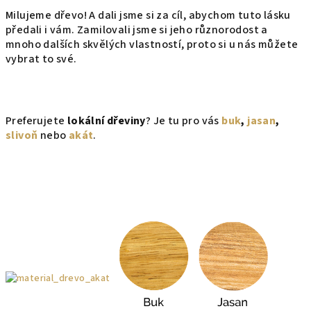
Milujeme dřevo! A dali jsme si za cíl, abychom tuto lásku
předali i vám. Zamilovali jsme si jeho různorodost a
mnoho dalších skvělých vlastností, proto si u nás můžete
vybrat to své.
Preferujete
lokální dřeviny
? Je tu pro vás
buk
,
jasan
,
slivoň
nebo
akát
.