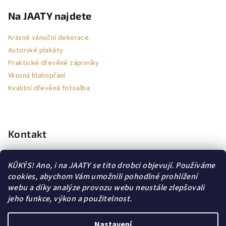
Na JAATY najdete
Krásné vánoční dekorace
Autorské plakáty
Praktické dřevěné zápisníky
Vkusná blahopřání
Kvalitní dřevěná fotoalba
Kontakt
jaa-ty
@
email.cz
KŮKÝS! Ano, i na JAATY se tito drobci objevují. Používáme
605564114
cookies, abychom Vám umožnili pohodlné prohlížení
webu a díky analýze provozu webu neustále zlepšovali
jeho funkce, výkon a použitelnost.
Nastavení