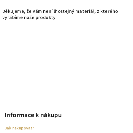
Děkujeme, že Vám není lhostejný materiál, z kterého
vyrábíme naše produkty
Z
á
p
Informace k nákupu
a
Jak nakupovat?
t