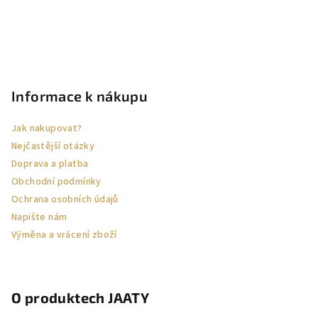
Z
á
p
Informace k nákupu
a
Jak nakupovat?
t
Nejčastější otázky
í
Doprava a platba
Obchodní podmínky
Ochrana osobních údajů
Napište nám
Výměna a vrácení zboží
O produktech JAATY