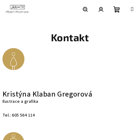
Přejít
na
obsah
Nákupní
Hledat
Přihlášení
Kontakt
košík
Kristýna Klaban Gregorová
Ilustrace a grafika
Tel.: 605 564 114