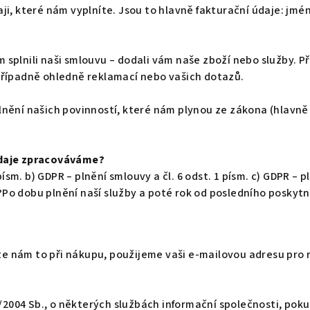
, které nám vyplníte. Jsou to hlavně fakturační údaje: jméno,
splnili naši smlouvu – dodali vám naše zboží nebo služby. P
případně ohledně reklamací nebo vašich dotazů.
nění našich povinností, které nám plynou ze zákona (hlavně 
údaje zpracováváme?
ísm. b) GDPR – plnění smlouvy a čl. 6 odst. 1 písm. c) GDPR – p
o dobu plnění naší služby a poté rok od posledního poskytn
te nám to při nákupu, použijeme vaši e-mailovou adresu pro 
/2004 Sb., o některých službách informační společnosti, poku