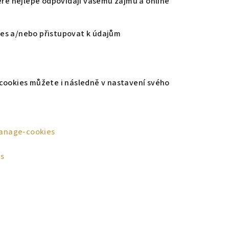
teré nejlépe odpovídají vašemu zájmu a online
ies a/nebo přistupovat k údajům
 cookies můžete i následně v nastavení svého
manage-cookies
cs