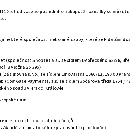
t?
10 let od vašeho posledního nákupu. Z rozesílky se můžete
l.cz
ují některé společnosti nebo jiné osoby, které se k datům 
 (společnost Shoptet a.s., se sídlem Dvořeckého 628/8, Břevn
íl B vložka 25 395)
 (Zásilkovna s.r.o., se sídlem Lihovarská 1060/12, 190 00 Praha
eb (
ComGate Payments, a.s. se sídlem
Gočárova třída 1754 / 4
ského soudu v Hradci Králové
)
ropské unie.
řence pro ochranu osobních údajů.
 základě automatického zpracování či profilování.