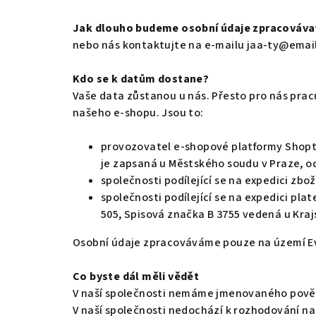
Jak dlouho budeme osobní údaje zpracováva
nebo nás kontaktujte na e-mailu jaa-ty@emai
Kdo se k datům dostane?
Vaše data zůstanou u nás. Přesto pro nás prac
našeho e-shopu. Jsou to:
provozovatel e-shopové platformy Shoptet
je zapsaná u Městského soudu v Praze, odd
společnosti podílející se na expedici zboží
společnosti podílející se na expedici plat
505, Spisová značka B 3755 vedená u Kraj
Osobní údaje zpracováváme pouze na území Ev
Co byste dál měli vědět
V naší společnosti nemáme jmenovaného pově
V naší společnosti nedochází k rozhodování na