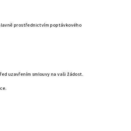
 hlavně prostřednictvím poptávkového
 před uzavřením smlouvy na vaši žádost.
ace.