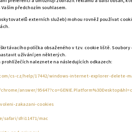
ování preferencí a umožňují zobrazit reklamu a další obsah, k
s Vaším předchozím souhlasem.
poskytovatelů externích služeb) mohou rovněž používat cook
ách.
krtávacího políčka obsaženého v tzv. cookie liště. Soubory
astavit užívání jen některých.
h prohlížečích naleznete na následujících odkazech:
t.com/cs-cz/help/17442/windows-internet-explorer-delete-
m/chrome/answer/95647?co=GENIE.Platform%3DDesktop&hl=
ovoleni-zakazani-cookies
e/safari/sfri11471/mac