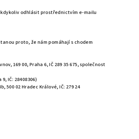
 kdykoliv odhlásit prostřednictvím e-mailu
dostanou proto, že nám pomáhají s chodem
ov, 169 00, Praha 6, IČ 289 35 675, společnost
 9, IČ: 28408306)
8b,
500 02 Hradec Králové,
IČ: 279 24