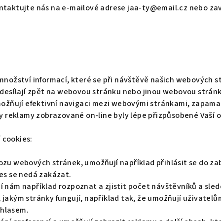
taktujte nás na e-mailové adrese jaa-ty@email.cz nebo zavol
množství informací, které se při návštěvě našich webových s
odesílají zpět na webovou stránku nebo jinou webovou stránk
možňují efektivní navigaci mezi webovými stránkami, zapamato
by reklamy zobrazované on-line byly lépe přizpůsobené Vaší
 cookies:
vozu webových stránek, umožňují například přihlásit se do za
es se nedá zakázat.
í nám například rozpoznat a zjistit počet návštěvníků a sled
jakým stránky fungují, například tak, že umožňují uživatelům
uhlasem.