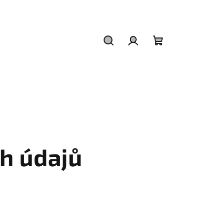
Hledat
Přihlášení
Nákupní
košík
h údajů