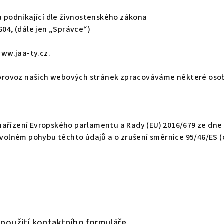
a podnikající dle živnostenského zákona
604,
(dále jen „Správce“)
ww.jaa-ty.cz.
a provoz našich webových stránek zpracováváme některé osob
ařízení Evropského parlamentu a Rady (EU) 2016/679 ze dne 
 volném pohybu těchto údajů a o zrušení směrnice 95/46/ES 
 použití kontaktního formuláře