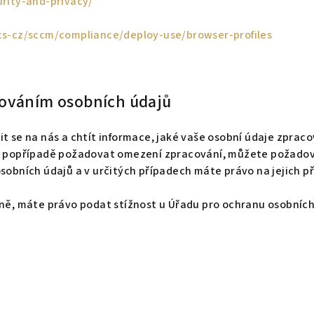
urity-and-privacy/
/cs-cz/sccm/compliance/deploy-use/browser-profiles
acováním osobních údajů
t se na nás a chtít informace, jaké vaše osobní údaje zpraco
t, popřípadě požadovat omezení zpracování, můžete požadov
sobních údajů a v určitých případech máte právo na jejich p
ně, máte právo podat stížnost u Úřadu pro ochranu osobních 