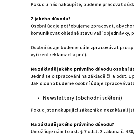
Pokud u nás nakoupíte, budeme pracovat s údaji
Z jakého důvodu?
Osobní údaje potřebujeme zpracovat, abychom 
komunikovat ohledně stavu vaší objednávky, 
Osobní údaje budeme dále zpracovávat pro spl
vyřízení reklamací a jiné).
Na základě jakého právního důvodu osobní 
Jedná se o zpracování na základě čl. 6 odst. 1 p
Jak dlouho budeme osobní údaje zpracovávat?P
Newslettery (obchodní sdělení)
Pokud jste nakupující zákazník a nezakázali js
Na základě jakého právního důvodu?
Umožňuje nám to ust. § 7 odst. 3 zákona č. 480