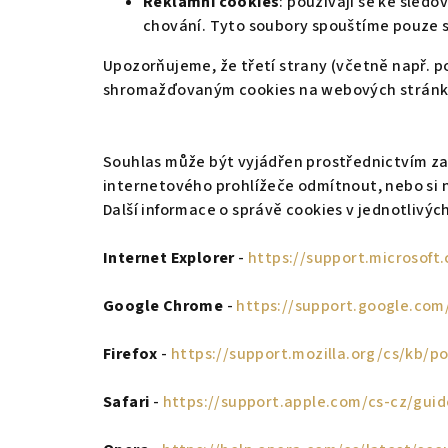
Reklamní cookies
: používají se ke sled
chování. Tyto soubory spouštíme pouze 
Upozorňujeme, že třetí strany (včetně např. 
shromažďovaným cookies na webových stránk
Souhlas může být vyjádřen prostřednictvím zaš
internetového prohlížeče odmítnout, nebo si n
Další informace o správě cookies v jednotlivýc
Internet Explorer
-
https://support.microsof
Google Chrome
-
https://support.google.co
Firefox
-
https://support.mozilla.org/cs/kb/p
Safari
-
https://support.apple.com/cs-cz/guid