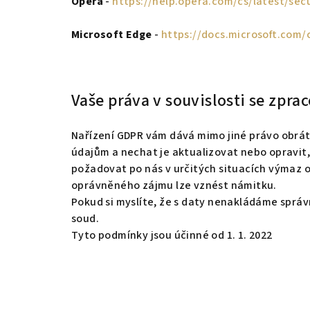
Opera
-
https://help.opera.com/cs/latest/sec
Microsoft Edge
-
https://docs.microsoft.com
Vaše práva v souvislosti se zpr
Nařízení GDPR vám dává mimo jiné právo obráti
údajům a nechat je aktualizovat nebo opravi
požadovat po nás v určitých situacích výmaz o
oprávněného zájmu lze vznést námitku.
Pokud si myslíte, že s daty nenakládáme správ
soud.
Tyto podmínky jsou účinné od 1. 1. 2022
Z
á