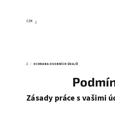
Přejít
na
obsah
CZK
/
OCHRANA OSOBNÍCH ÚDAJŮ
DOMŮ
Podmín
Zásady práce s vašimi ú