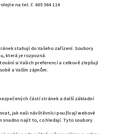
ejte na tel. č. 605 564 114
tránek stahují do Vašeho zařízení. Soubory
u, která je rozpozná.
vání si Vašich preferencí a celkově zlepšují
 osobě a Vaším zájmům.
bezpečených částí stránek a další základní
ovat, jak naši návštěvníci používají webové
 snadno najít to, co hledají. Tyto soubory