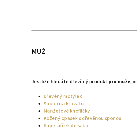
MUŽ
Jestliže hledáte dřevěný produkt
pro muže
,
m
Dřevěný motýlek
Spona na kravatu
Manžetové knoflíčky
Kožený opasek s dřevěnou sponou
Kapesníček do saka