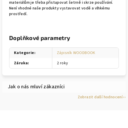
materiálům je třeba přistupovat šetrně i skrze používání.
Není vhodné naše produkty vystavovat vodě a vlhkému
prostředí.
Doplňkové parametry
Kategorie
:
Zápisník WOODBOOK
Záruka
:
2 roky
Zobrazit další hodnocení
Z
á