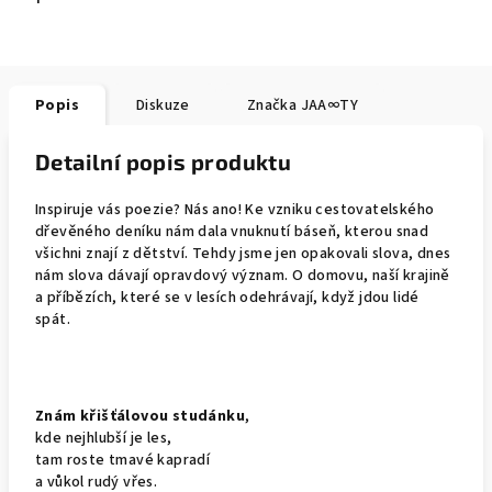
Popis
Diskuze
Značka
JAA∞TY
Detailní popis produktu
Inspiruje vás poezie? Nás ano! Ke vzniku cestovatelského
dřevěného deníku nám dala vnuknutí báseň, kterou snad
všichni znají z dětství. Tehdy jsme jen opakovali slova, dnes
nám slova dávají opravdový význam. O domovu, naší krajině
a příbězích, které se v lesích odehrávají, když jdou lidé
spát.
Znám křišťálovou studánku
,
kde nejhlubší je les,
tam roste tmavé kapradí
a vůkol rudý vřes.