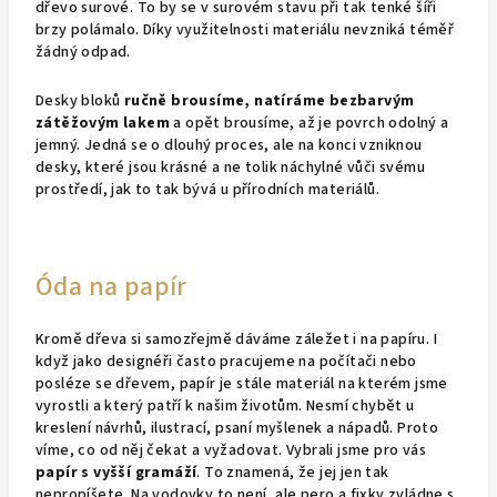
dřevo surové. To by se v surovém stavu při tak tenké šíři
brzy polámalo. Díky využitelnosti materiálu nevzniká téměř
žádný odpad.
Desky bloků
ručně brousíme, natíráme bezbarvým
zátěžovým lakem
a opět brousíme, až je povrch odolný a
jemný. Jedná se o dlouhý proces, ale na konci vzniknou
desky, které jsou krásné a ne tolik náchylné vůči svému
prostředí, jak to tak bývá u přírodních materiálů.
Óda na papír
Kromě dřeva si samozřejmě dáváme záležet i na papíru. I
když jako designéři často pracujeme na počítači nebo
posléze se dřevem, papír je stále materiál na kterém jsme
vyrostli a který patří k našim životům. Nesmí chybět u
kreslení návrhů, ilustrací, psaní myšlenek a nápadů. Proto
víme, co od něj čekat a vyžadovat. Vybrali jsme pro vás
papír s vyšší gramáží
. To znamená, že jej jen tak
nepropíšete. Na vodovky to není, ale pero a fixky zvládne s