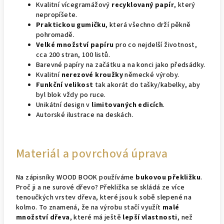
Kvalitní vícegramážový
recyklovaný papír
, který
nepropíšete.
Praktickou gumičku
, která všechno drží pěkně
pohromadě.
Velké množství papíru
pro co nejdelší životnost,
cca 200 stran, 100 listů.
Barevné papíry na začátku a na konci jako předsádky.
Kvalitní
nerezové kroužky
německé výroby.
Funkční velikost
tak akorát do tašky/kabelky, aby
byl blok vždy po ruce.
Unikátní design v
limitovaných edicích
.
Autorské ilustrace na deskách.
Materiál a povrchová úprava
Na zápisníky WOOD BOOK používáme
bukovou překližku
.
Proč ji a ne surové dřevo? Překližka se skládá ze více
tenoučkých vrstev dřeva, které jsou k sobě slepené na
kolmo. To znamená, že na výrobu stačí využít
malé
množství dřeva
, které má ještě
lepší vlastnosti
, než