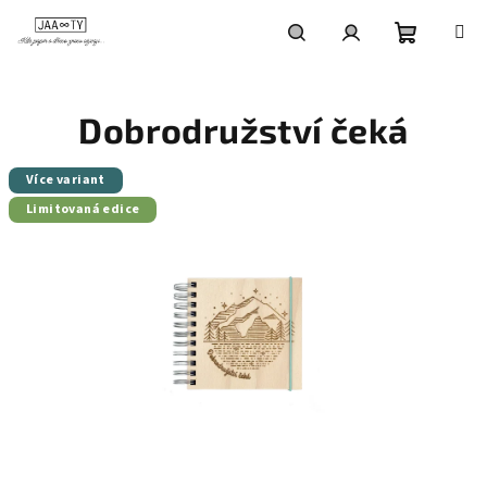
Přejít
na
obsah
Nákupní
Hledat
Přihlášení
Dobrodružství čeká
košík
Více variant
Limitovaná edice