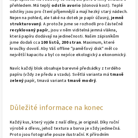
přehledem. Má teplý
odstín avorio
(slonová kost). Teplé
odstíny jsou pro čtení příjemnější a mají hezký starý nádech.
Nejen na pohled, ale také na dotek je papír úžasný,
jemně
strukturovaný
. A protože jsme se rozhodli pro částečně
recyklovaný papír
, jsou v něm viditelná jemná vlákna,
která papíru dodávají na jedinečnosti. Našim zápisníkům
jsme dodali cca
100 listů, 200 stran
. Maximum, které
kroužky dovolí. Aby Váš offline "paměťový disk" měl co
největší kapacitu a byl co nejvíce ekologický a ekonomický.
Navíc každý blok obsahuje barevné předsádky z tvrdého
papíru (vždy ze předu a vzadu). Světlá varianta má
tmavě
zelený
papír, tmavá varianta
tmavě modrý
.
Důležité informace na konec
Každý kus, který vyjde z naší dílny, je originál. Díky ruční
výrobě a dřevu, jehož textura a barva je vždy jedinečná.
Proto jsou fotografie pouze ilustrační. K přírodním