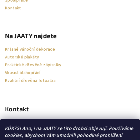
Spolupráce
Kontakt
Na JAATY najdete
Krásné vánoční dekorace
Autorské plakáty
Praktické dřevěné zápisníky
Vkusná blahopřání
Kvalitní dřevěná fotoalba
Kontakt
jaa-ty
@
email.cz
KŮKÝS! Ano, i na JAATY se tito drobci objevují. Používáme
605564114
cookies, abychom Vám umožnili pohodlné prohlížení