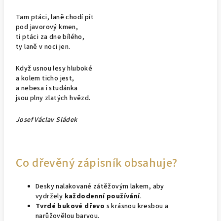
Tam ptáci, laně chodí pít
pod javorový kmen,
ti ptáci za dne bílého,
ty laně v noci jen.
Když usnou lesy hluboké
a kolem ticho jest,
a nebesa i studánka
jsou plny zlatých hvězd.
Josef Václav Sládek
Co dřevěný zápisník obsahuje?
Desky nalakované zátěžovým lakem, aby
vydržely
každodenní používání
.
Tvrdé bukové dřevo
s krásnou kresbou a
narůžovělou barvou.