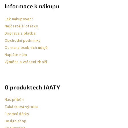
p
Informace k nákupu
a
Jak nakupovat?
t
Nejčastější otázky
í
Doprava a platba
Obchodní podmínky
Ochrana osobních údajů
Napište nám
Výměna a vrácení zboží
O produktech JAATY
Náš příběh
Zakázková výroba
Firemní dárky
Design shop