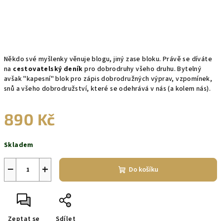
Někdo své myšlenky věnuje blogu, jiný zase bloku. Právě se díváte
na
cestovatelský deník
pro dobrodruhy všeho druhu. Bytelný
avšak "kapesní" blok pro zápis dobrodružných výprav, vzpomínek,
snů a všeho dobrodružství, které se odehrává v nás (a kolem nás).
890 Kč
Měrná
Skladem
cena:
−
+
Do košíku
Zeptat se
Sdílet