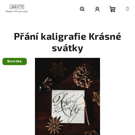
Přejít
na
obsah
Nákupní
Hledat
Přihlášení
Přání kaligrafie Krásné
košík
svátky
Novinka