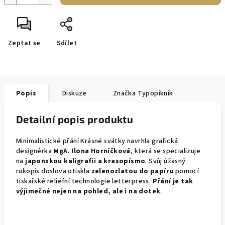
Zeptat se
Sdílet
Popis
Diskuze
Značka
Typopiknik
Detailní popis produktu
Minimalistické přání Krásné svátky navrhla grafická
designérka
MgA. Ilona Horníčková
, která se specializuje
na
japonskou kaligrafii a krasopísmo
. Svůj úžasný
rukopis doslova otiskla
zelenozlatou do papíru
pomocí
tiskařské reliéfní technologie letterpress.
Přání je tak
výjimečné nejen na pohled, ale i na dotek
.