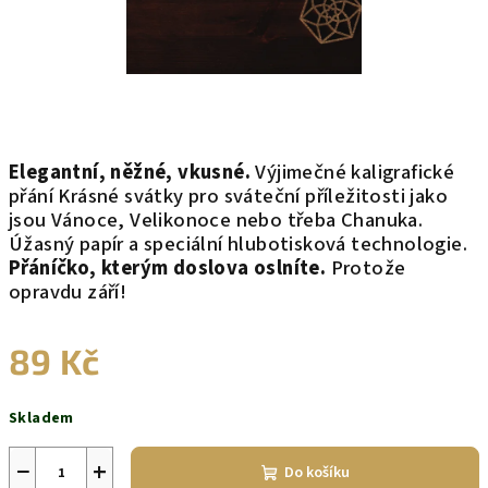
Elegantní, něžné, vkusné.
Výjimečné kaligrafické
přání Krásné svátky pro sváteční příležitosti jako
jsou Vánoce, Velikonoce nebo třeba Chanuka.
Úžasný papír a speciální hlubotisková technologie.
Přáníčko, kterým doslova oslníte.
Protože
opravdu září!
89 Kč
Měrná
Skladem
cena:
−
+
Do košíku