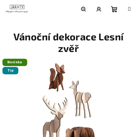
Přejít
na
obsah
Nákupní
Hledat
Přihlášení
Vánoční dekorace Lesní
košík
zvěř
Novinka
Tip