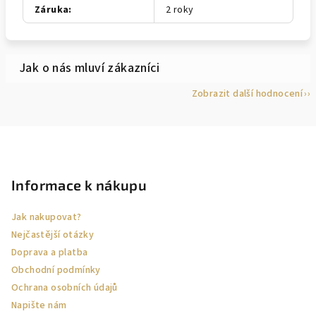
Záruka
:
2 roky
Zobrazit další hodnocení
Z
á
p
Informace k nákupu
a
Jak nakupovat?
t
Nejčastější otázky
í
Doprava a platba
Obchodní podmínky
Ochrana osobních údajů
Napište nám