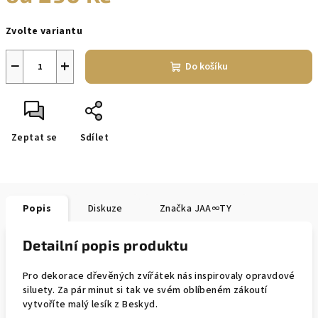
Měrná
Zvolte variantu
cena:
−
+
Do košíku
Zeptat se
Sdílet
Popis
Diskuze
Značka
JAA∞TY
Detailní popis produktu
Pro dekorace dřevěných zvířátek nás inspirovaly opravdové
siluety. Za pár minut si tak ve svém oblíbeném zákoutí
vytvoříte malý lesík z Beskyd.