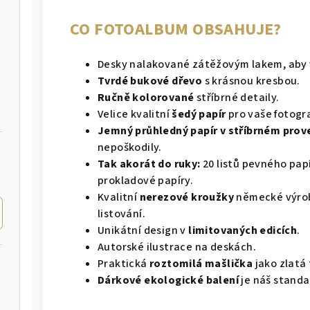
CO FOTOALBUM OBSAHUJE?
Desky nalakované zátěžovým lakem, aby
Tvrdé bukové dřevo
s krásnou kresbou.
Ručně kolorované
stříbrné detaily.
Velice kvalitní
šedý papír
pro vaše fotogra
Jemný průhledný papír v stříbrném prov
nepoškodily.
Tak akorát do ruky:
20 listů pevného pap
prokladové papíry.
Kvalitní
nerezové kroužky
německé výroby
listování.
Unikátní design v
limitovaných edicích
.
Autorské ilustrace na deskách.
Praktická
roztomilá mašlička
jako zlatá
Dárkové ekologické balení
je náš standa