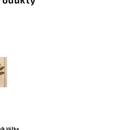
ník Vážka