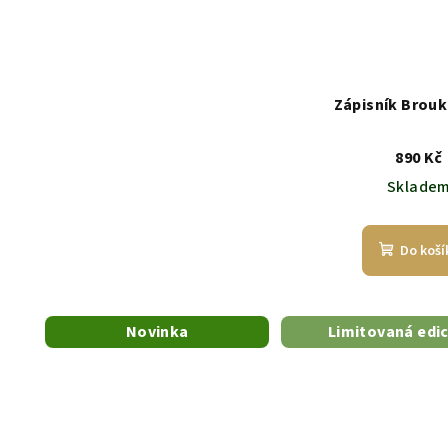
Zápisník Brouk
890 Kč
Sklade
Do koší
Novinka
Limitovaná edi