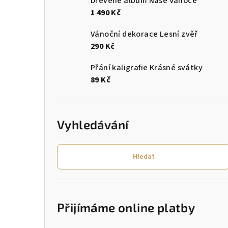
Dřevěné album Naše Vánoce
1 490 Kč
Vánoční dekorace Lesní zvěř
290 Kč
Přání kaligrafie Krásné svátky
89 Kč
Vyhledávání
Hledat
Přijímáme online platby