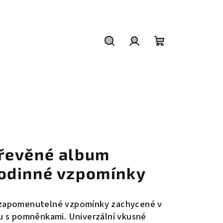
Hledat
Přihlášení
Nákupní
košík
řevěné album
odinné vzpomínky
apomenutelné vzpomínky zachycené v
u s pomněnkami. Univerzální vkusné