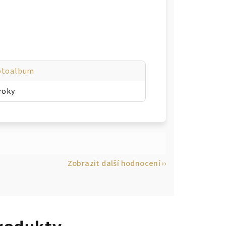
otoalbum
roky
Zobrazit další hodnocení
rodukty