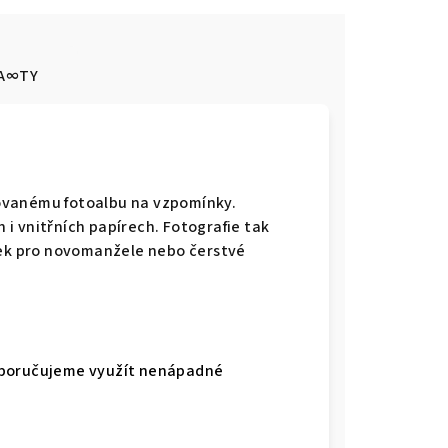
A∞TY
ovanému fotoalbu na vzpomínky.
i vnitřních papírech. Fotografie tak
rek pro novomanžele nebo čerstvé
 Doporučujeme využít nenápadné