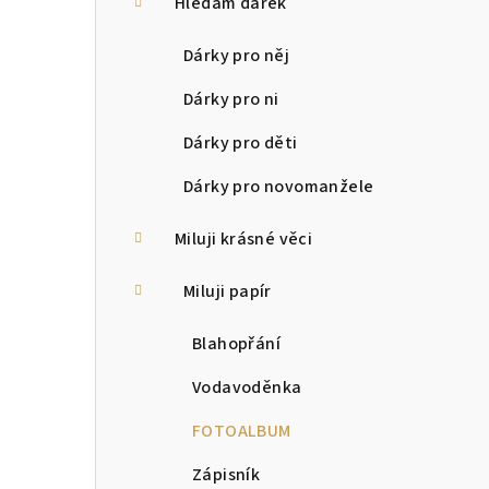
Hledám dárek
r
a
Dárky pro něj
n
Dárky pro ni
n
Dárky pro děti
í
Dárky pro novomanžele
p
Miluji krásné věci
a
Miluji papír
n
e
Blahopřání
l
Vodavoděnka
FOTOALBUM
Zápisník