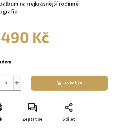
oalbum na nejkrásnější rodinné
ografie.
 490 Kč
ná
a:
adem
+
Do košíku
sk
Zeptat se
Sdílet