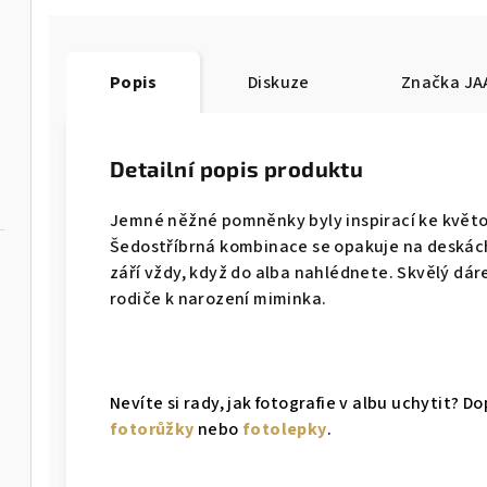
Popis
Diskuze
Značka
JA
Detailní popis produktu
Jemné něžné pomněnky byly inspirací ke květ
Šedostříbrná kombinace se opakuje na deskách 
září vždy, když do alba nahlédnete. Skvělý dá
rodiče k narození miminka.
Nevíte si rady, jak fotografie v albu uchytit?
fotorůžky
nebo
fotolepky
.