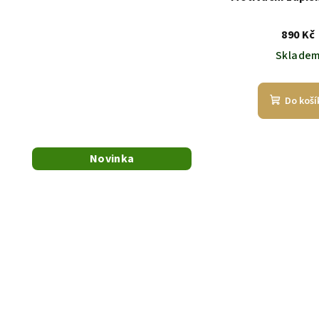
890 Kč
Sklade
Do koší
Novinka