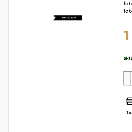
fot
fot
1
Měr
cen
Skl
−
Ti