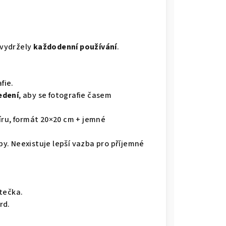
 vydržely
každodenní používání
.
fie.
edení
, aby se fotografie časem
íru, formát 20×20 cm + jemné
. Neexistuje lepší vazba pro příjemné
 tečka.
rd.