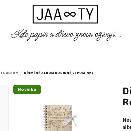
OTOALBUM
/
DŘEVĚNÉ ALBUM RODINNÉ VZPOMÍNKY
D
Novinka
R
Nez
alb