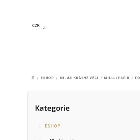
Přejít
na
obsah
CZK
/
ESHOP
/
MILUJI KRÁSNÉ VĚCI
/
MILUJI PAPÍR
/
F
DOMŮ
P
o
Kategorie
Přeskočit
kategorie
s
ESHOP
t