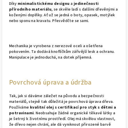
Díky
minimalistickému designu
a
jedinečnosti
přírodního materiálu
, se skvěle ladí s dalšími dřevěnými a
koženými doplňky. Ať už se jedná o boty, opasek, motýlek
nebo sponu na kravatu. Přesvědčte se sami.
Mechanika je vyrobena z nerezové oceli a ošetřena
pokovením. Ta dodává knoflíčkům zářivější lesk a ochranu.
Manipulace je jednoduchá, na dotek příjemná.
Povrchová úprava a údržba
Tak, jak si dáváme záležet na původu a bezpečnosti
materiálů, stejně tak důležitá je povrchová úprava dřeva.
Používáme
kvalitní olej s certifikací pro styk s dětmi a
potravinami
. Neobsahuje žádné organické těkavé látky a
je šetrný k životnímu prostředí. Olej má skvělou vlastnost,
že dřevo nejen chrání, ale dá vyniknout přirozené barvě