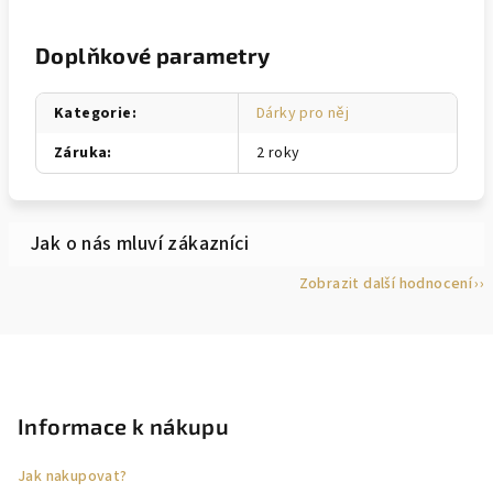
Doplňkové parametry
Kategorie
:
Dárky pro něj
Záruka
:
2 roky
Zobrazit další hodnocení
Z
á
p
Informace k nákupu
a
Jak nakupovat?
t