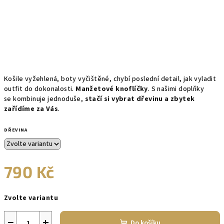
Košile vyžehlená, boty vyčištěné, chybí poslední detail, jak vyladit
outfit do dokonalosti.
Manžetové knoflíčky
. S našimi doplňky
se kombinuje jednoduše,
stačí si vybrat dřevinu a zbytek
zařídíme za Vás
.
DŘEVINA
790 Kč
Měrná
Zvolte variantu
cena:
−
+
Do košíku