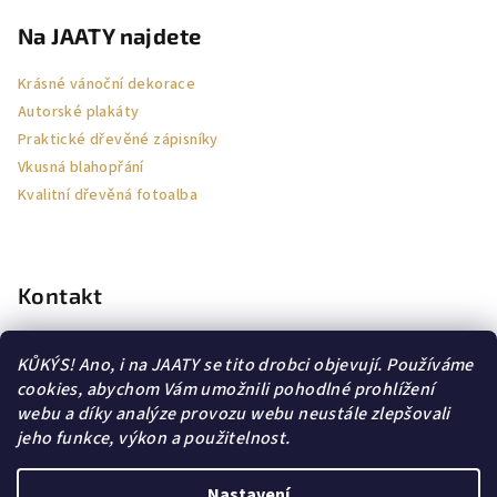
Na JAATY najdete
Krásné vánoční dekorace
Autorské plakáty
Praktické dřevěné zápisníky
Vkusná blahopřání
Kvalitní dřevěná fotoalba
Kontakt
jaa-ty
@
email.cz
KŮKÝS! Ano, i na JAATY se tito drobci objevují. Používáme
605564114
cookies, abychom Vám umožnili pohodlné prohlížení
webu a díky analýze provozu webu neustále zlepšovali
jeho funkce, výkon a použitelnost.
Nastavení