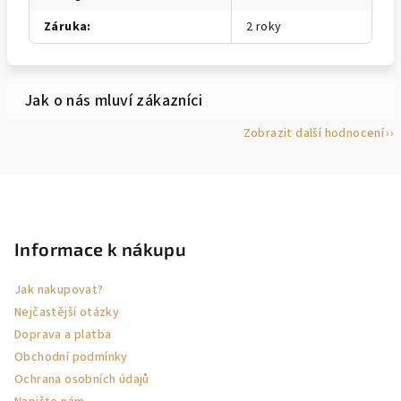
Záruka
:
2 roky
Zobrazit další hodnocení
Z
á
p
Informace k nákupu
a
Jak nakupovat?
t
Nejčastější otázky
í
Doprava a platba
Obchodní podmínky
Ochrana osobních údajů