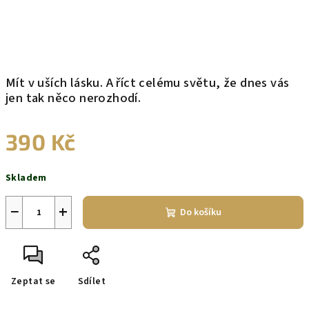
Mít v uších lásku. A říct celému světu, že dnes vás
jen tak něco nerozhodí.
390 Kč
Měrná
Skladem
cena:
−
+
Do košíku
Zeptat se
Sdílet