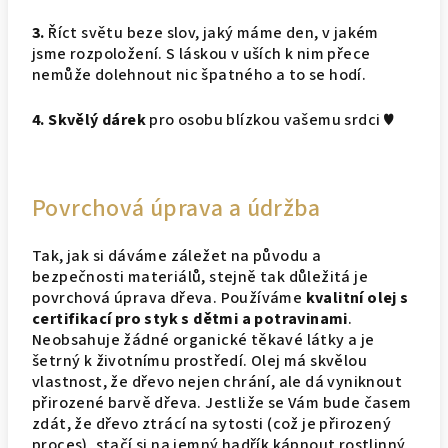
3.
Říct světu beze slov, jaký máme den, v jakém
jsme rozpoložení. S láskou v uších k nim přece
nemůže dolehnout nic špatného a to se hodí.
4.
Skvělý dárek
pro osobu blízkou vašemu srdci
♥
Povrchová úprava a údržba
Tak, jak si dáváme záležet na původu a
bezpečnosti materiálů, stejně tak důležitá je
povrchová úprava dřeva. Používáme
kvalitní olej s
certifikací pro styk s dětmi a potravinami
.
Neobsahuje žádné organické těkavé látky a je
šetrný k životnímu prostředí. Olej má skvělou
vlastnost, že dřevo nejen chrání, ale dá vyniknout
přirozené barvě dřeva. Jestliže se Vám bude časem
zdát, že dřevo ztrácí na sytosti (což je přirozený
proces), stačí si na jemný hadřík kápnout rostlinný