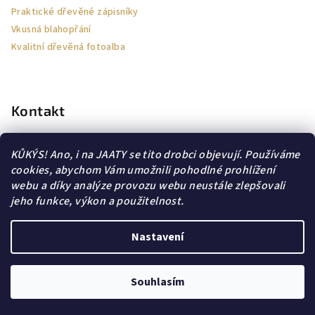
Praktické dřevěné zápisníky
Vkusná blahopřání
Kvalitní dřevěná fotoalba
Kontakt
jaa-ty
@
email.cz
KŮKÝS! Ano, i na JAATY se tito drobci objevují. Používáme
605564114
cookies, abychom Vám umožnili pohodlné prohlížení
webu a díky analýze provozu webu neustále zlepšovali
jeho funkce, výkon a použitelnost.
Nastavení
Obchodní podmínky
Copyright 2026
JAA∞TY
. Všechna práva vyhrazena.
Souhlasím
Vytvořil Shoptet