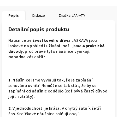
Popis
Diskuze
Značka
JAA∞TY
Detailní popis produktu
Náušnice ze
švestkového dřeva
LASKAVA jsou
laskavé na pohled i užívání. Našli jsme
4 praktické
důvody
, proč právě tyto náušnice vynikají.
Napadne vás další?
1.
Náušnice jsme vyvinuli tak, že je zapínání
schováno uvnitř. Nemůže se tak stát, že by se
zapínání od náušnic oddělilo (což bývá častý důvod
jejich ztráty).
2.
V jednoduchosti je krása. A chytrý šatník šetří
čas. Srdíčkové náušnice splňují obojí.