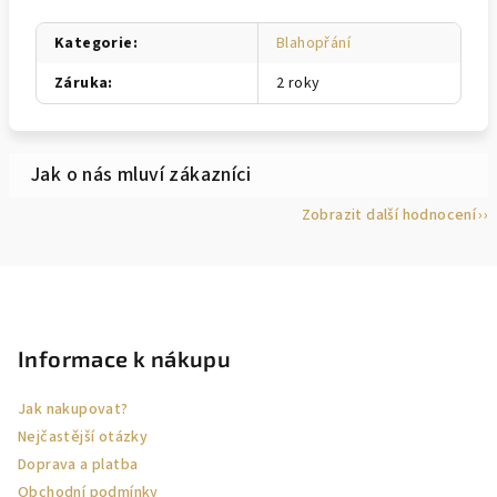
Kategorie
:
Blahopřání
Záruka
:
2 roky
Zobrazit další hodnocení
Z
á
p
Informace k nákupu
a
Jak nakupovat?
t
Nejčastější otázky
í
Doprava a platba
Obchodní podmínky