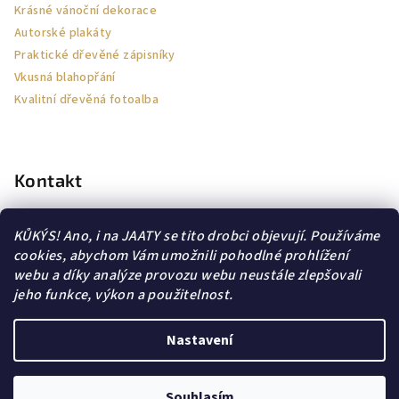
Krásné vánoční dekorace
Autorské plakáty
Praktické dřevěné zápisníky
Vkusná blahopřání
Kvalitní dřevěná fotoalba
Kontakt
jaa-ty
@
email.cz
KŮKÝS! Ano, i na JAATY se tito drobci objevují. Používáme
605564114
cookies, abychom Vám umožnili pohodlné prohlížení
webu a díky analýze provozu webu neustále zlepšovali
jeho funkce, výkon a použitelnost.
Nastavení
Obchodní podmínky
Copyright 2026
JAA∞TY
. Všechna práva vyhrazena.
Souhlasím