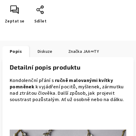
Zeptat se
Sdílet
Popis
Diskuze
Značka
JAA∞TY
Detailní popis produktu
Kondolenční přání s
ručně malovanými kvítky
pomněnek
k vyjádření pocitů, myšlenek, zármutku
nad ztrátou člověka. Další způsob, jak projevit
soustrast pozůstalým. Ať už osobně nebo na dálku.