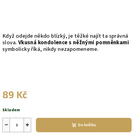
Když odejde někdo blízký, je těžké najít ta správná
slova.
Vkusná kondolence s něžnými pomněnkami
symbolicky říká, nikdy nezapomeneme.
89 Kč
Měrná
Skladem
cena:
−
+
Do košíku