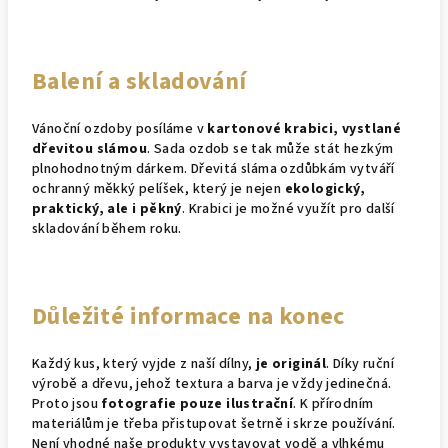
Balení a skladování
Vánoční ozdoby posíláme v
kartonové krabici, vystlané
dřevitou slámou
. Sada ozdob se tak může stát hezkým
plnohodnotným dárkem. Dřevitá sláma ozdůbkám vytváří
ochranný měkký pelíšek, který je nejen
ekologický,
praktický, ale i pěkný
. Krabici je možné využít pro další
skladování během roku.
Důležité informace na konec
Každý kus, který vyjde z naší dílny,
je originál
. Díky ruční
výrobě a dřevu, jehož textura a barva je vždy jedinečná.
Proto jsou
fotografie pouze ilustrační
. K přírodním
materiálům je třeba přistupovat šetrně i skrze používání.
Není vhodné naše produkty vystavovat vodě a vlhkému