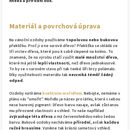
hnědá a přírodní buk.
Materiál a povrchová úprava
Na vánoční ozdoby používáme
topolovou nebo bukovou
překližku. Proč ji a ne surové dřevo? Překližka se skládá ze
tří vrstev dřeva, které jsou k sobě slepené na kolmo. To
znamená, že na výrobu stačí využít
malé množství dřeva
,
které má ještě
lepší vlastnosti
, než dřevo jednokusové.
To by se v surovém stavu při tak tenké šíři brzy polámalo.
Díky využitelnosti materiálu tak
nevzniká téměř žádný
odpad
.
Ozdoby natíráme
kvalitním mořidlem
. Nebojte, nemáme v
plánu vás "umořit". Mořidlo je název pro látku, která s sebou
nese barevný pigment. Dřevo barvu nasaje, avšak zůstanou
mu přirozené vlastnosti a vzhled. To naše například
zvýrazňuje léta dřeva
a má červenohnědou nebo šedou
barvu. Bukové ozdoby necháváme
přírodní
, avšak
každou
ručně brousíme
. Vynikne tak krásný sametový vzhled.