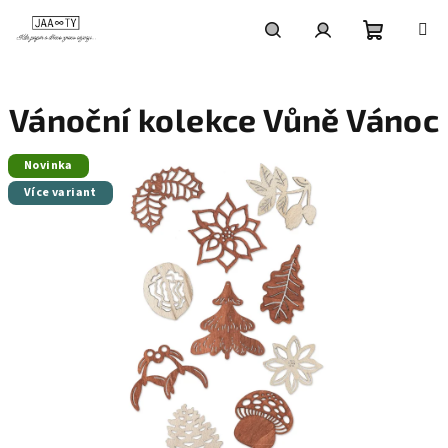
Přejít
na
obsah
Nákupní
Hledat
Přihlášení
Vánoční kolekce Vůně Vánoc
košík
Novinka
Více variant