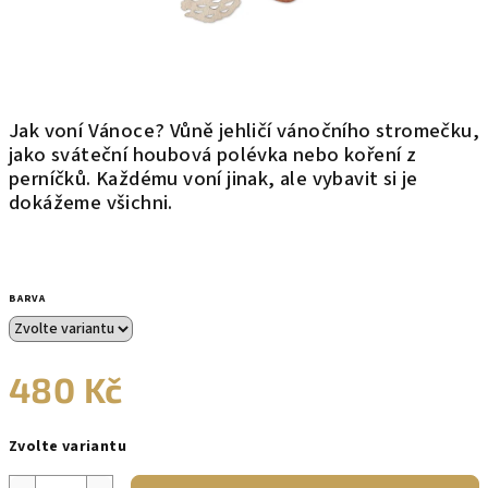
Jak voní Vánoce? Vůně jehličí vánočního stromečku,
jako sváteční houbová polévka nebo koření z
perníčků. Každému voní jinak, ale vybavit si je
dokážeme všichni.
BARVA
480 Kč
Měrná
Zvolte variantu
cena: