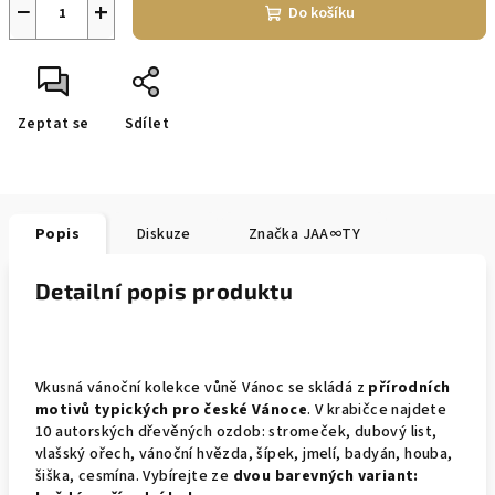
−
+
Do košíku
Zeptat se
Sdílet
Popis
Diskuze
Značka
JAA∞TY
Detailní popis produktu
Vkusná vánoční kolekce vůně Vánoc se skládá z
přírodních
motivů typických pro české Vánoce
. V krabičce najdete
10 autorských dřevěných ozdob: stromeček, dubový list,
vlašský ořech, vánoční hvězda, šípek, jmelí, badyán, houba,
šiška, cesmína. Vybírejte ze
dvou barevných variant: