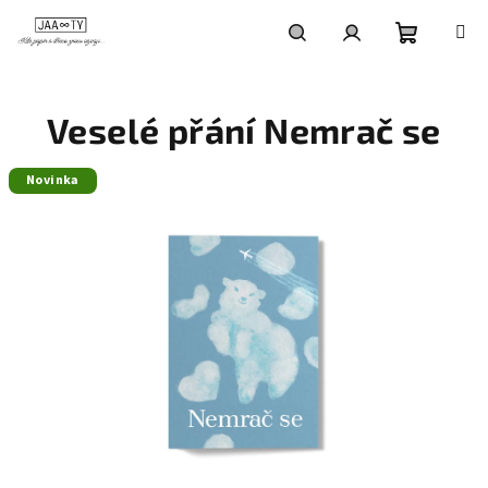
Přejít
na
obsah
Nákupní
Hledat
Přihlášení
Veselé přání Nemrač se
košík
Novinka