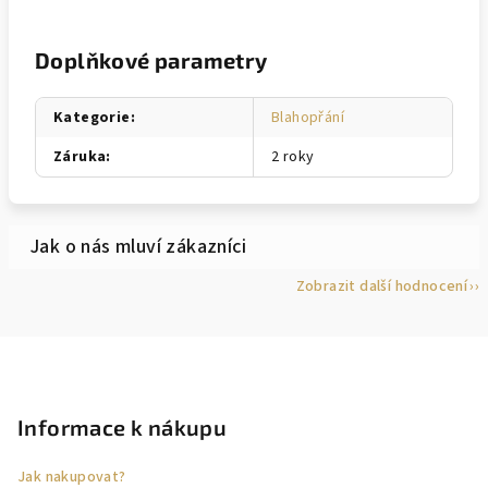
Doplňkové parametry
Kategorie
:
Blahopřání
Záruka
:
2 roky
Zobrazit další hodnocení
Z
á
p
Informace k nákupu
a
Jak nakupovat?