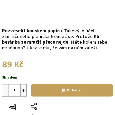
Rozveselit kouskem papíru
. Takový je účel
zamračeného přáníčka Nemrač se. Protože
na
beránka se mračit přece nejde
. Máte kolem sebe
mračouna? Ukažte mu, že vám na něm záleží.
89 Kč
Měrná
Skladem
cena:
−
+
Do košíku