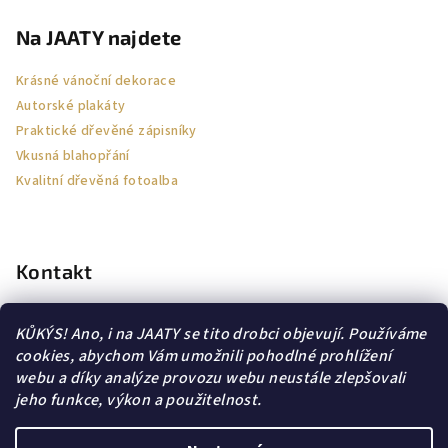
Na JAATY najdete
Krásné vánoční dekorace
Autorské plakáty
Praktické dřevěné zápisníky
Vkusná blahopřání
Kvalitní dřevěná fotoalba
Kontakt
jaa-ty
@
email.cz
KŮKÝS! Ano, i na JAATY se tito drobci objevují. Používáme
605564114
cookies, abychom Vám umožnili pohodlné prohlížení
webu a díky analýze provozu webu neustále zlepšovali
jeho funkce, výkon a použitelnost.