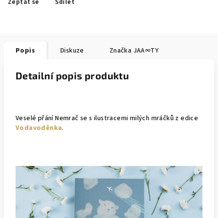
Zeptat se
Sdílet
Popis
Diskuze
Značka
JAA∞TY
Detailní popis produktu
Veselé přání Nemrač se s ilustracemi milých mráčků z edice
Vodavoděnka
.